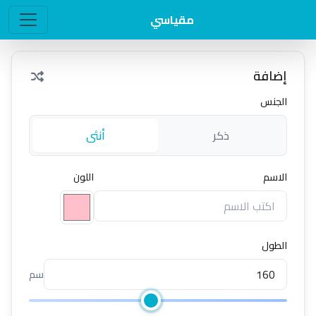
مقياسي
مقياسي - قياس فرق الطو
إضافة
الجنس
ذكر
أنثى
الاسم
اللون
الطول
سم